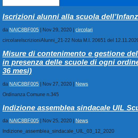
Iscrizioni alunni alla scuola dell’Infan
da
NAIC8BF005
|
Nov 29, 2020
|
circolari
circolareIscrizioniAlunni_21-22 Nota M.I. 20651 del 12.11.2020
Misure di contenimento e gestione del
in presenza delle scuole di ogni ordine
36 mesi)
da
NAIC8BF005
|
Nov 27, 2020
|
News
Ordinanza Comune n.345
Indizione assemblea sindacale UIL Scu
da
NAIC8BF005
|
Nov 25, 2020
|
News
Indizione_assemblea_sindacale_UIL_03_12_2020