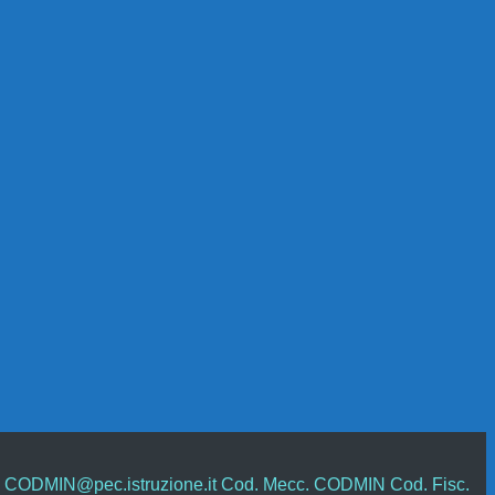
C: CODMIN@pec.istruzione.it Cod. Mecc. CODMIN Cod. Fisc.