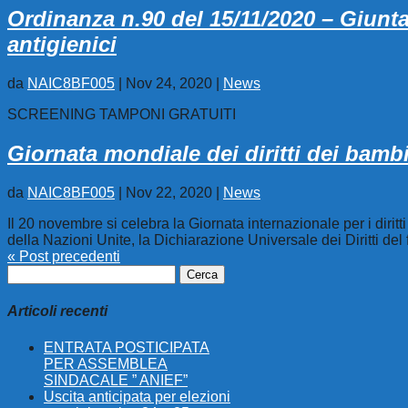
Ordinanza n.90 del 15/11/2020 – Giun
antigienici
da
NAIC8BF005
|
Nov 24, 2020
|
News
SCREENING TAMPONI GRATUITI
Giornata mondiale dei diritti dei bamb
da
NAIC8BF005
|
Nov 22, 2020
|
News
Il 20 novembre si celebra la Giornata internazionale per i diri
della Nazioni Unite, la Dichiarazione Universale dei Diritti del 
« Post precedenti
Ricerca
per:
Articoli recenti
ENTRATA POSTICIPATA
PER ASSEMBLEA
SINDACALE ” ANIEF”
Uscita anticipata per elezioni