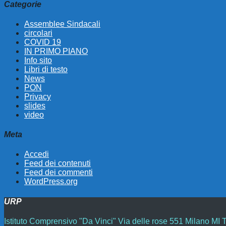
Categorie
Assemblee Sindacali
circolari
COVID 19
IN PRIMO PIANO
Info sito
Libri di testo
News
PON
Privacy
slides
video
Meta
Accedi
Feed dei contenuti
Feed dei commenti
WordPress.org
URP
Istituto Comprensivo "Da Vinci" Via delle rose 551 Milano