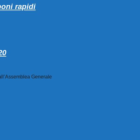
oni rapidi
20
, dall’Assemblea Generale