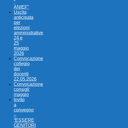
”
ANIEF”
Uscita
anticipata
per
elezioni
amministrative
24 e
25
maggio
2026
Convocazione
collegio
dei
docenti
22.05.2026
Convocazione
consigli
maggio
Invito
a
convegno
–
“ESSERE
GENITORI