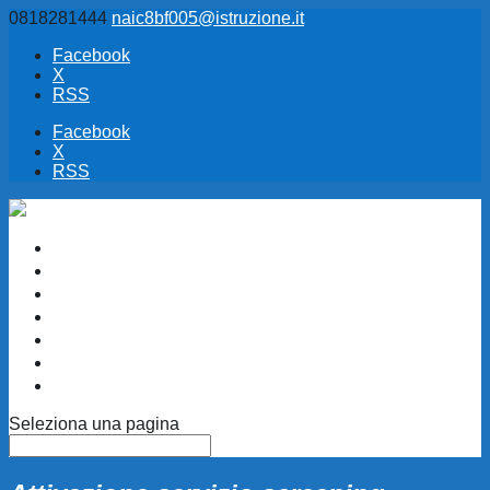
0818281444
naic8bf005@istruzione.it
Facebook
X
RSS
Facebook
X
RSS
Informazioni
Accessibilità D.Lgs 106/18
Amministrazione Trasparente
Albo Pretorio
Adempimenti AVCP / ANAC
Ufficio Relazioni Pubblico
CIRCOLARI
Seleziona una pagina