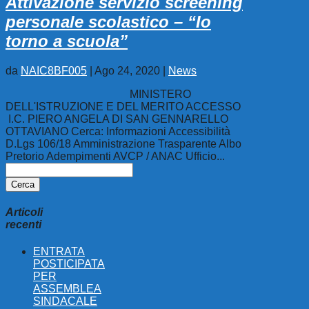
Attivazione servizio screening
personale scolastico – “Io
torno a scuola”
da
NAIC8BF005
|
Ago 24, 2020
|
News
MINISTERO
DELL'ISTRUZIONE E DEL MERITO ACCESSO
I.C. PIERO ANGELA DI SAN GENNARELLO
OTTAVIANO Cerca: Informazioni Accessibilità
D.Lgs 106/18 Amministrazione Trasparente Albo
Pretorio Adempimenti AVCP / ANAC Ufficio...
Ricerca
per:
Articoli
recenti
ENTRATA
POSTICIPATA
PER
ASSEMBLEA
SINDACALE