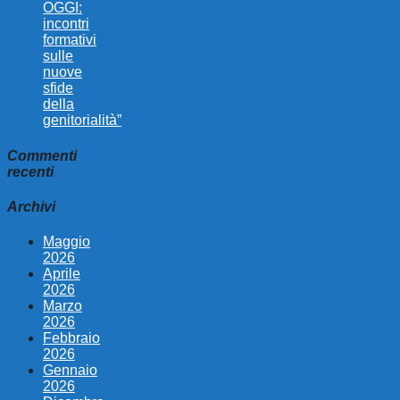
OGGI:
incontri
formativi
sulle
nuove
sfide
della
genitorialità”
Commenti
recenti
Archivi
Maggio
2026
Aprile
2026
Marzo
2026
Febbraio
2026
Gennaio
2026