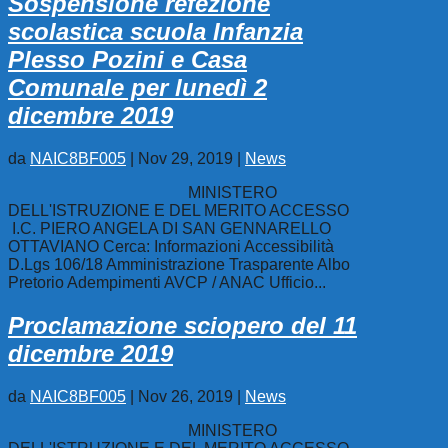
Sospensione refezione
scolastica scuola Infanzia
Plesso Pozini e Casa
Comunale per lunedì 2
dicembre 2019
da
NAIC8BF005
|
Nov 29, 2019
|
News
MINISTERO
DELL'ISTRUZIONE E DEL MERITO ACCESSO
I.C. PIERO ANGELA DI SAN GENNARELLO
OTTAVIANO Cerca: Informazioni Accessibilità
D.Lgs 106/18 Amministrazione Trasparente Albo
Pretorio Adempimenti AVCP / ANAC Ufficio...
Proclamazione sciopero del 11
dicembre 2019
da
NAIC8BF005
|
Nov 26, 2019
|
News
MINISTERO