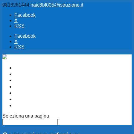
0818281444
naic8bf005@istruzione.it
Facebook
X
RSS
Facebook
X
RSS
Informazioni
Accessibilità D.Lgs 106/18
Amministrazione Trasparente
Albo Pretorio
Adempimenti AVCP / ANAC
Ufficio Relazioni Pubblico
CIRCOLARI
Seleziona una pagina