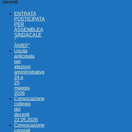
recenti
ENTRATA
POSTICIPATA
PER
ASSEMBLEA
SINDACALE
”
ANIEF”
Uscita
anticipata
per
elezioni
amministrative
24 e
25
maggio
2026
Convocazione
collegio
dei
docenti
22.05.2026
Convocazione
consigli